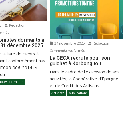
26
Rédaction
ermés
comptes dormants à
24 novembre 2025
Rédaction
 31 décembre 2025
Commentaires fermés
 la liste de clients à
La CECA recrute pour son
ant conformément aux
guichet à Korbonguou
 N°005-006-2014 et
Dans le cadre de l’extension de ses
u...
activités, la Coopérative d’Epargne
ptes dormants
et de Crédit des Artisans...
Activités
publications