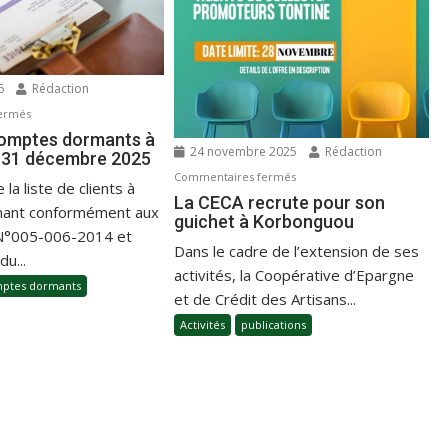
26
Rédaction
ermés
comptes dormants à
24 novembre 2025
Rédaction
 31 décembre 2025
Commentaires fermés
 la liste de clients à
La CECA recrute pour son
ant conformément aux
guichet à Korbonguou
 N°005-006-2014 et
Dans le cadre de l’extension de ses
u...
activités, la Coopérative d’Epargne
ptes dormants
et de Crédit des Artisans...
Activités
publications