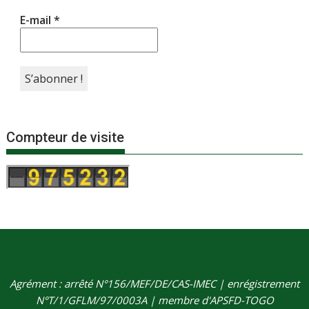
E-mail
*
Compteur de visite
Agrément : arrêté N°156/MEF/DE/CAS-IMEC | enrégistrement
N°T/1/GFLM/97/0003A | membre d'APSFD-TOGO